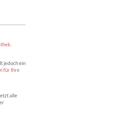
thek
.
t jedoch ein
 für Ihre
tzt alle
er