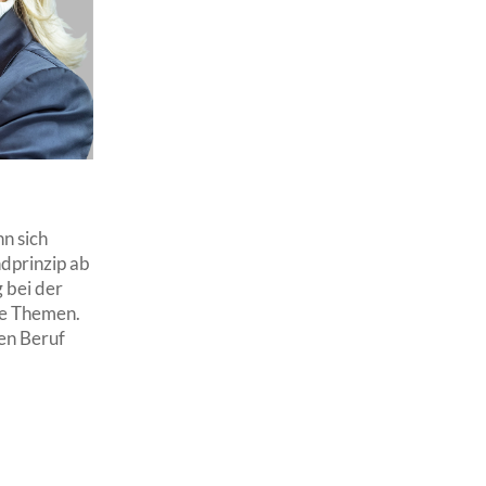
nn sich
ndprinzip ab
 bei der
ge Themen.
ren Beruf