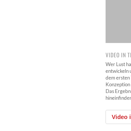
VIDEO IN 
Wer Lust ha
entwickeln 
dem ersten 
Konzeption 
Das Ergebnis
hineinfinde
Video 