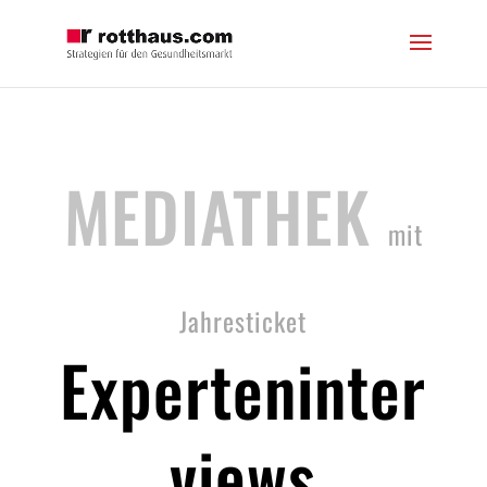
MEDIATHEK
mit
Jahresticket
Experteninter
views