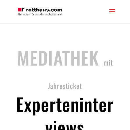
MEDIATHEK
mit
Jahresticket
Experteninter
views