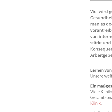
Viel wird 
Gesundhei
man es do
vorantreib
von intern
stärkt und
Konsequenz
Arbeitgebe
Lernen von 
Unsere weit
Ein maßges
Viele Klini
Gesamtkonze
Klinik
.