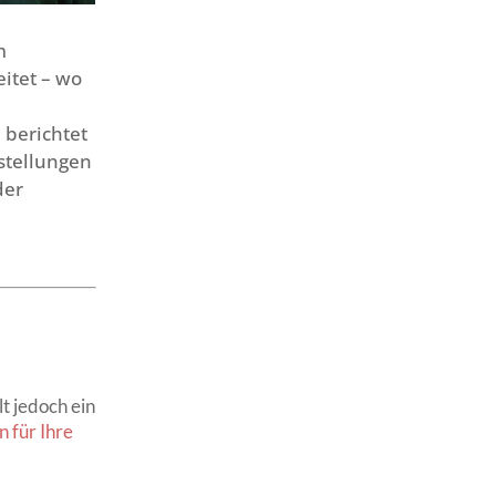
m
itet – wo
 berichtet
stellungen
der
t jedoch ein
 für Ihre